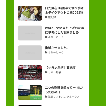
日光滞在1時間半で食べ歩き
＆テイクアウトの旅2022秋
旅記録
WordPress立ち上げのため
に参考にした記事まとめ
ふりーとーく
復活させました。
ふりーとーく
【サガン鳥栖】夢結実
サガン鳥栖
二つの熱戦を追って ～ 長か
った秋の日
福岡ソフトバンクホークス