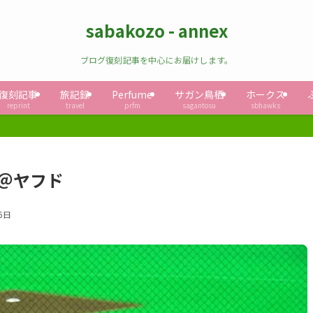
sabakozo - annex
ブログ復刻記事を中心にお届けします。
復刻記事
旅記録
Perfume
サガン鳥栖
ホークス
reprint
travel
prfm
sagantosu
sbhawks
ス＠ヤフド
6日