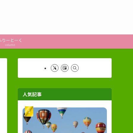
ふりーとーく
column
人気記事