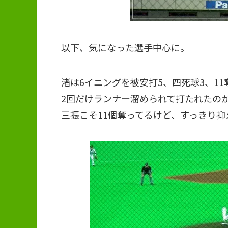
以下、気になった選手中心に。
渚は6イニングを被安打5、四死球3、11
2回だけランナー溜められて打たれたの
三振こそ11個奪ってるけど、すっきり